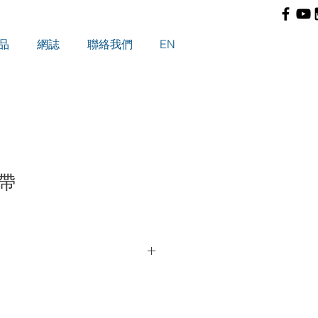
品
網誌
聯絡我們
EN
帶
多種情況，包括關節扭傷、運動傷
脊椎問題、肌肉緊張、頭痛、尿失禁